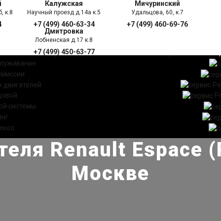
й
Калужская
Мичуринский
, к.8
Научный проезд д.14а к.5
Удальцова, 60, к.7
4
+7 (499) 460-63-34
+7 (499) 460-69-76
Дмитровка
Лобненская д.17 к.8
+7 (499) 450-63-77
УГИ
ПРАЙС ЛИСТ
АКЦ
служивание
смиссии
 двигателей
Ре
довой
Р
ой системы
инг
екол
еля Renault Espace (
Москве