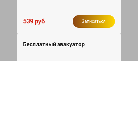
539 руб
Записаться
Бесплатный эвакуатор
При ремонте Renault Clio ДВС,
эвакуация авто в пределах МКАД в
подарок.
Записаться
Сделаем дешевле