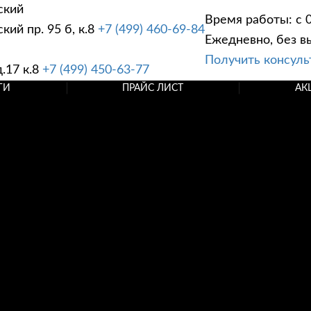
ский
Время работы: с 0
ий пр. 95 б, к.8
+7 (499) 460-69-84
Ежедневно, без в
Получить консул
.17 к.8
+7 (499) 450-63-77
ГИ
ПРАЙС ЛИСТ
АК