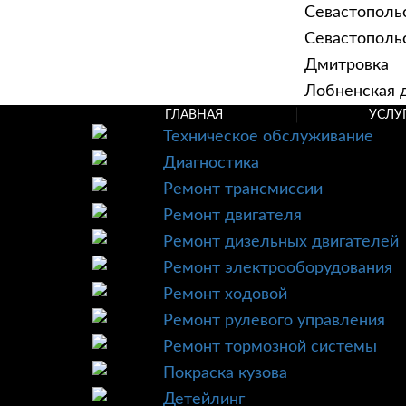
Севастополь
Севастопольск
Дмитровка
Лобненская д
ГЛАВНАЯ
УСЛУ
Техническое обслуживание
Диагностика
Ремонт трансмиссии
Ремонт двигателя
Ремонт дизельных двигателей
Ремонт электрооборудования
Ремонт ходовой
Ремонт рулевого управления
Ремонт тормозной системы
Покраска кузова
Детейлинг