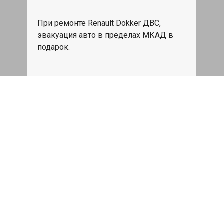
При ремонте Renault Dokker ДВС,
эвакуация авто в пределах МКАД в
подарок.
Записаться
Сделаем дешевле
При калькуляции на руках из другого
сервиса - эти же работы и запчасти по
более низкой цене