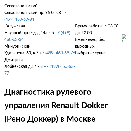
Севастопольский
Севастопольский пр. 95 б, к.8
+7
(499) 460-69-84
Калужская
Время работы: с 08:00
Научный проезд д.14а к.5
+7 (499)
до 22:00
460-63-34
Ежедневно, без
Мичуринский
выходных.
Удальцова, 60, к.7
+7 (499) 460-69-76
Выбрать сервис
Дмитровка
Лобненская д.17 к.8
+7 (499) 450-63-
77
Диагностика рулевого
управления Renault Dokker
(Рено Доккер) в Москве