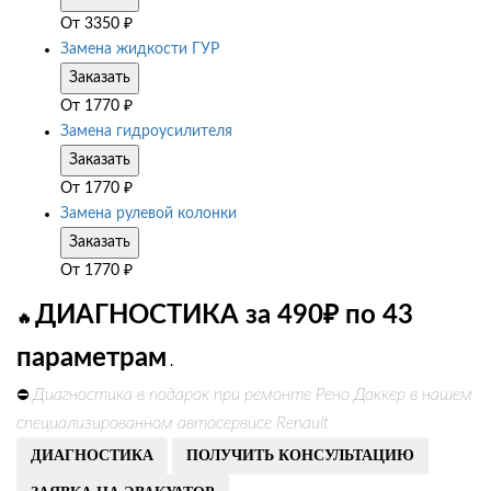
От
3350
₽
Замена жидкости ГУР
Заказать
От
1770
₽
Замена гидроусилителя
Заказать
От
1770
₽
Замена рулевой колонки
Заказать
От
1770
₽
ДИАГНОСТИКА за 490₽ по 43
🔥
параметрам
.
Диагностика в подарок при ремонте Рено Доккер в нашем
⛔
специализированном автосервисе Renault
ДИАГНОСТИКА
ПОЛУЧИТЬ КОНСУЛЬТАЦИЮ