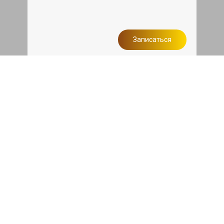
Записаться
Сделаем дешевле
При калькуляции на руках из другого
сервиса - эти же работы и запчасти по
более низкой цене
Записаться
Такси в подарок