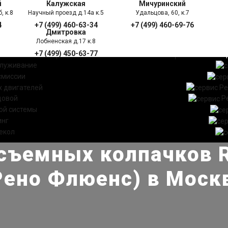
й
Калужская
Мичуринский
, к.8
Научный проезд д.14а к.5
Удальцова, 60, к.7
4
+7 (499) 460-63-34
+7 (499) 460-69-76
Дмитровка
Лобненская д.17 к.8
+7 (499) 450-63-77
УГИ
ПРАЙС ЛИСТ
АКЦ
служивание
смиссии
 двигателей
Ре
довой
Р
ой системы
инг
екол
съемных колпачков Re
Рено Флюенс) в Моск