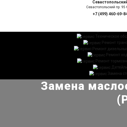
Севастопольски
Севастопольский пр. 95 б
+7 (499) 460-69-8
ГЛАВНАЯ
УСЛ
Техническое об
Ремонт тран
Ремонт дизельных
Ремонт хо
Ремонт тормозн
Детейл
Замена ст
Замена масло
(