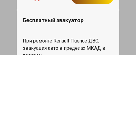
Бесплатный эвакуатор
При ремонте Renault Fluence ДВС,
эвакуация авто в пределах МКАД в
подарок.
Записаться
Сделаем дешевле
При калькуляции на руках из другого
сервиса - эти же работы и запчасти по