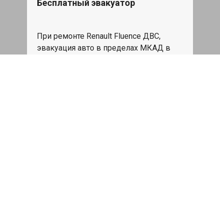
Бесплатный эвакуатор
При ремонте Renault Fluence ДВС,
эвакуация авто в пределах МКАД в
подарок.
Записаться
Сделаем дешевле
При калькуляции на руках из другого
сервиса - эти же работы и запчасти по
более низкой цене