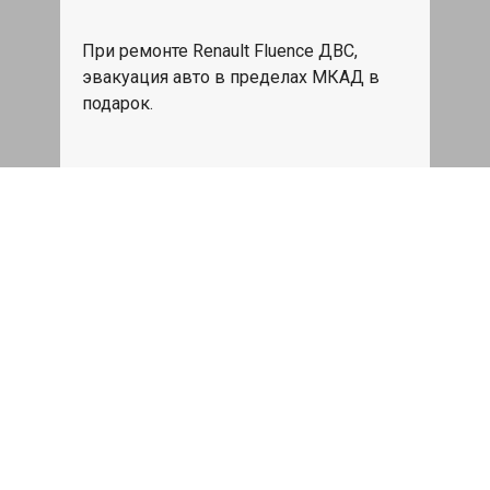
При ремонте Renault Fluence ДВС,
эвакуация авто в пределах МКАД в
подарок.
Записаться
Сделаем дешевле
При калькуляции на руках из другого
сервиса - эти же работы и запчасти по
более низкой цене