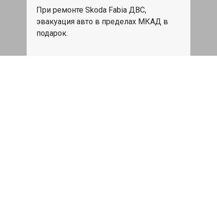
При ремонте Skoda Fabia ДВС,
эвакуация авто в пределах МКАД в
подарок.
Записаться
Сделаем дешевле
При калькуляции на руках из другого
сервиса - эти же работы и запчасти по
более низкой цене
Записаться