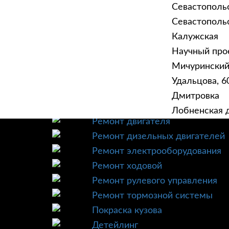
Севастополь
Севастопольск
Калужская
Научный прое
ГЛАВНАЯ
УСЛУ
Мичурински
Техническое обслуживание
Удальцова, 60
Диагностика
Дмитровка
Ремонт трансмиссии
Лобненская д
Ремонт двигателя
Ремонт дизельных двигателей
Ремонт электрооборудования
Ремонт ходовой
Ремонт рулевого управления
Ремонт тормозной системы
Покраска кузова
Детейлинг