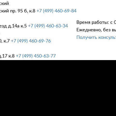
ский
ий пр. 95 б, к.8
+7 (499) 460-69-84
Время работы: с 0
зд д.14а к.5
+7 (499) 460-63-34
Ежедневно, без в
ГИ
ПРАЙС ЛИСТ
АК
й
Получить консул
, к.7
+7 (499) 460-69-76
.17 к.8
+7 (499) 450-63-77