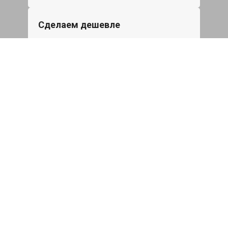
Сделаем дешевле
При калькуляции на руках из другого
сервиса - эти же работы и запчасти по
более низкой цене
Записаться
Такси в подарок
При ремонте Шкода Рапид от 50 000₽
или сроком ремонта более одного дня,
такси до дома по Москве бесплатно.