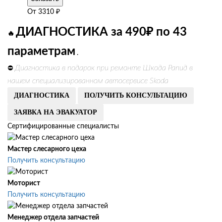
От
3310
₽
ДИАГНОСТИКА за 490₽ по 43
🔥
параметрам
.
Диагностика в подарок при ремонте Шкода Рапид в
⛔
нашем специализированном автосервисе Skoda
ДИАГНОСТИКА
ПОЛУЧИТЬ КОНСУЛЬТАЦИЮ
ЗАЯВКА НА ЭВАКУАТОР
Сертифицированные специалисты
Мастер слесарного цеха
Получить консультацию
Моторист
Получить консультацию
Менеджер отдела запчастей