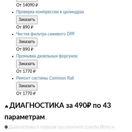
От
14090
₽
Проверка компрессии в цилиндрах
Заказать
От
890
₽
Чистка фильтра сажевого DPF
Заказать
От
890
₽
Промывка дизельных форсунок
Заказать
От
1770
₽
Ремонт системы Common Rail
Заказать
От
1770
₽
ДИАГНОСТИКА за 490₽ по 43
🔥
параметрам
.
Диагностика в подарок при ремонте Шкода Йети в
⛔