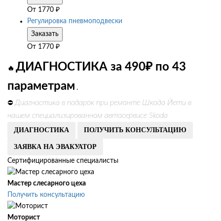
От
1770
₽
Регулировка пневмоподвески
Заказать
От
1770
₽
ДИАГНОСТИКА за 490₽ по 43
🔥
параметрам
.
Диагностика в подарок при ремонте Шкода Йети в
⛔
нашем специализированном автосервисе Skoda
ДИАГНОСТИКА
ПОЛУЧИТЬ КОНСУЛЬТАЦИЮ
ЗАЯВКА НА ЭВАКУАТОР
Сертифицированные специалисты
Мастер слесарного цеха
Получить консультацию
Моторист