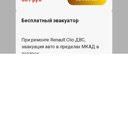
Бесплатный эвакуатор
При ремонте Renault Clio ДВС,
эвакуация авто в пределах МКАД в
подарок.
Записаться
Сделаем дешевле
При калькуляции на руках из другого
сервиса - эти же работы и запчасти по