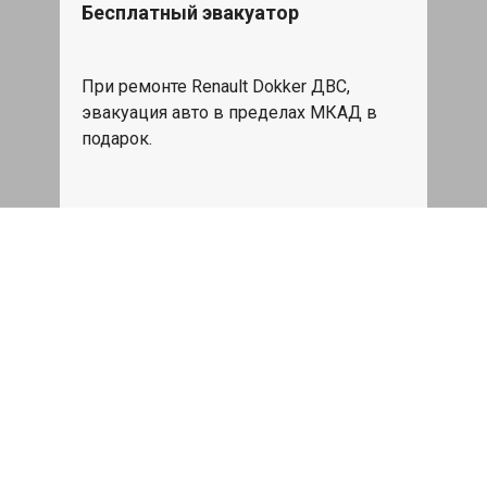
Бесплатный эвакуатор
При ремонте Renault Dokker ДВС,
эвакуация авто в пределах МКАД в
подарок.
Записаться
Сделаем дешевле
При калькуляции на руках из другого
сервиса - эти же работы и запчасти по
более низкой цене