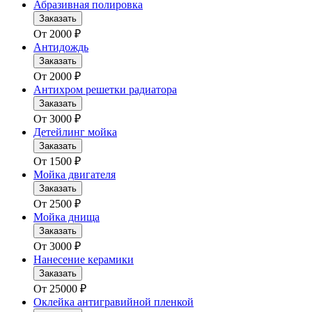
Абразивная полировка
Заказать
От
2000
₽
Антидождь
Заказать
От
2000
₽
Антихром решетки радиатора
Заказать
От
3000
₽
Детейлинг мойка
Заказать
От
1500
₽
Мойка двигателя
Заказать
От
2500
₽
Мойка днища
Заказать
От
3000
₽
Нанесение керамики
Заказать
От
25000
₽
Оклейка антигравийной пленкой