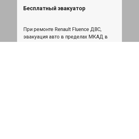
Бесплатный эвакуатор
При ремонте Renault Fluence ДВС,
эвакуация авто в пределах МКАД в
подарок.
Записаться
Сделаем дешевле
При калькуляции на руках из другого
сервиса - эти же работы и запчасти по
более низкой цене