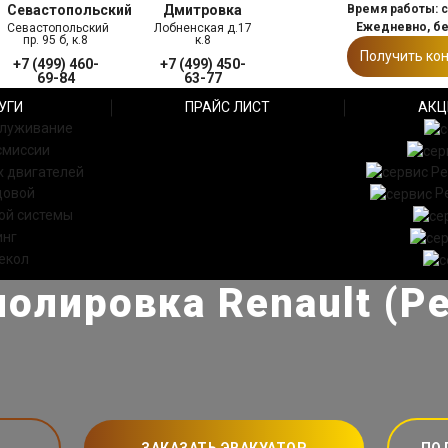
Севастопольский
Дмитровка
Время работы: с 
Ежедневно, б
Севастопольский
Лобненская д.17
пр. 95 б, к.8
к.8
Получить ко
+7 (499) 460-
+7 (499) 450-
69-84
63-77
УГИ
ПРАЙС ЛИСТ
АКЦ
служивание
смиссии
 двигателей
Ре
довой
Р
ой системы
инг
екол
олировка Renault (Р
ЗАКАЗАТЬ ЭВАКУАТОР
ПО