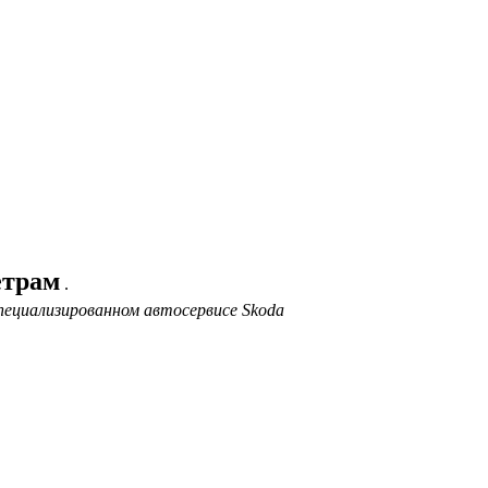
етрам
.
пециализированном автосервисе Skoda