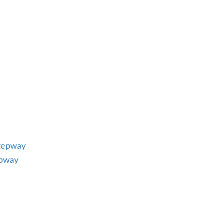
tepway
epway