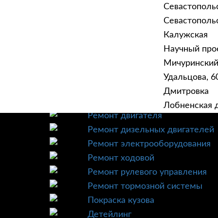
Севастополь
Севастопольск
Калужская
Научный прое
ГЛАВНАЯ
УСЛУ
Мичурински
Техническое обслуживание
Удальцова, 60
Диагностика
Дмитровка
Ремонт трансмиссии
Лобненская д
Ремонт двигателя
Ремонт дизельных двигателей
Ремонт электрооборудования
Ремонт ходовой
Ремонт рулевого управления
Ремонт тормозной системы
Покраска кузова
Детейлинг