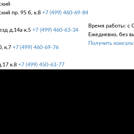
ский
ий пр. 95 б, к.8
+7 (499) 460-69-84
Время работы: с 0
зд д.14а к.5
+7 (499) 460-63-34
Ежедневно, без в
ГИ
ПРАЙС ЛИСТ
АК
й
Получить консул
, к.7
+7 (499) 460-69-76
.17 к.8
+7 (499) 450-63-77