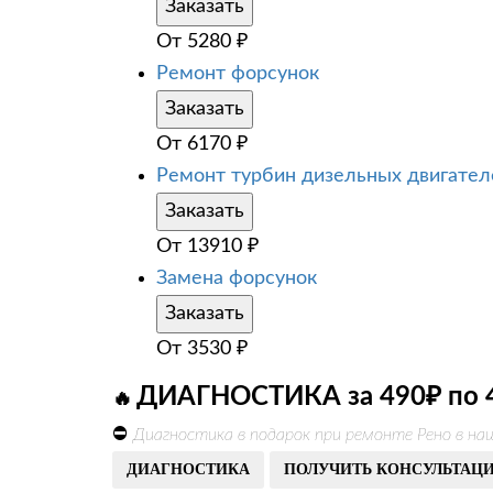
Заказать
От
5280
₽
Ремонт форсунок
Заказать
От
6170
₽
Ремонт турбин дизельных двигател
Заказать
От
13910
₽
Замена форсунок
Заказать
От
3530
₽
ДИАГНОСТИКА за 490₽ по 
🔥
⛔
Диагностика в подарок при ремонте Рено в на
ДИАГНОСТИКА
ПОЛУЧИТЬ КОНСУЛЬТАЦ