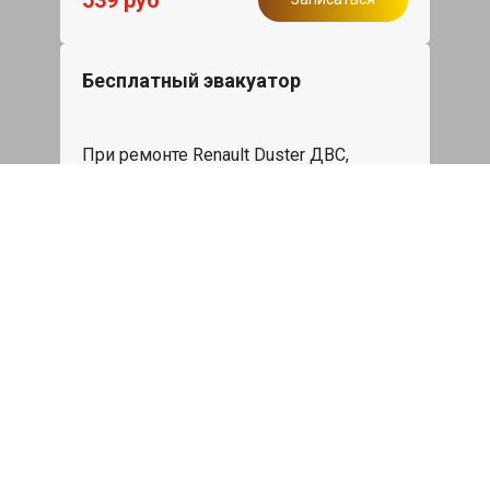
Бесплатный эвакуатор
При ремонте Renault Duster ДВС,
эвакуация авто в пределах МКАД в
подарок.
Записаться
Сделаем дешевле
При калькуляции на руках из другого
сервиса - эти же работы и запчасти по