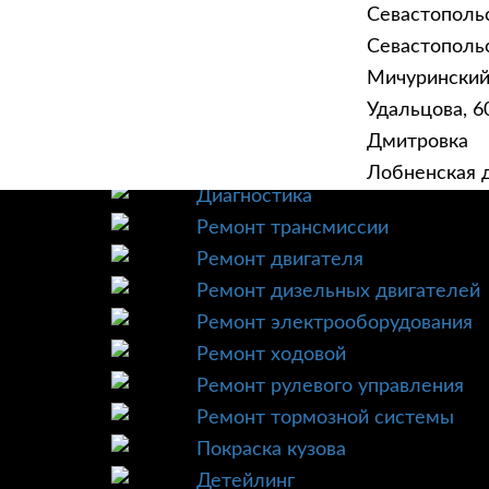
Севастополь
Севастопольск
Мичурински
Удальцова, 60
ГЛАВНАЯ
УСЛУ
Дмитровка
Техническое обслуживание
Лобненская д
Диагностика
Ремонт трансмиссии
Ремонт двигателя
Ремонт дизельных двигателей
Ремонт электрооборудования
Ремонт ходовой
Ремонт рулевого управления
Ремонт тормозной системы
Покраска кузова
Детейлинг