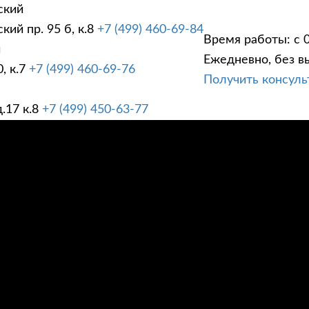
ский
ий пр. 95 б, к.8
+7 (499) 460-69-84
Время работы: с 0
й
Ежедневно, без в
, к.7
+7 (499) 460-69-76
Получить консул
ГИ
ПРАЙС ЛИСТ
АК
.17 к.8
+7 (499) 450-63-77