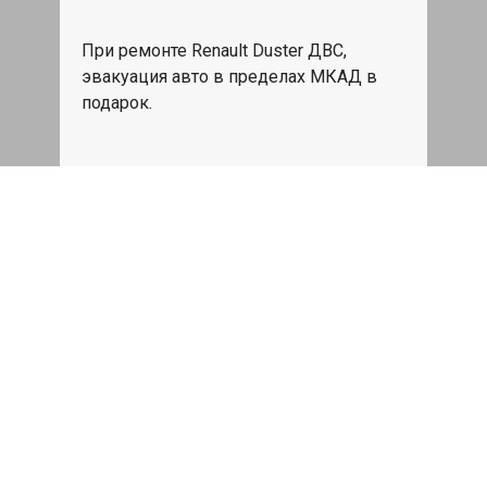
При ремонте Renault Duster ДВС,
эвакуация авто в пределах МКАД в
подарок.
Записаться
Сделаем дешевле
При калькуляции на руках из другого
сервиса - эти же работы и запчасти по
более низкой цене